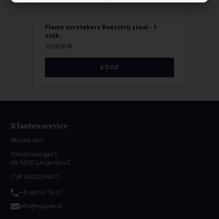
Flame oorstekers Roestvrij staal - 1
stuk.
20,00 EUR
Klantenservice
Marjoe ApS
Smedevaenget 5
DK-5550 Langeskov C
CVR: DK28504071
+45 60 53 18 27
info@marjoe.nl