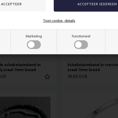
Toon cookie -details
Marketing
Functioneel
de schakelarmband in
Schakelarmband in roestvr
rij staal 7mm breed
staal 7mm breed
EUR
39,00 EUR