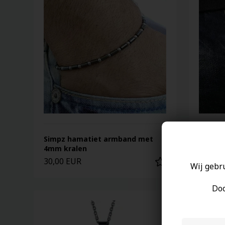
Simpz hamatiet armband met
Gouden
4mm kralen
4mm kr
30,00 EUR
30,00 
Wij gebr
Doo