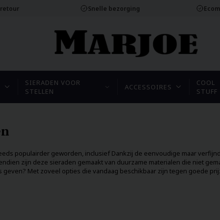
 retour
Snelle bezorging
Ecom
SIERADEN VOOR
COOL
N
ACCESSOIRES
STELLEN
STUFF
en
teeds populairder geworden, inclusief Dankzij de eenvoudige maar verfijnd
Bovendien zijn deze sieraden gemaakt van duurzame materialen die niet gema
 geven? Met zoveel opties die vandaag beschikbaar zijn tegen goede prijz