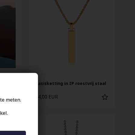
2mm
Basisketting in IP roestvrij staal
44,00 EUR
te meten.
kel.