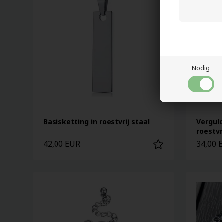
Nodig
Basisketting in roestvrij staal
Vergul
roestv
42,00 EUR
34,00 