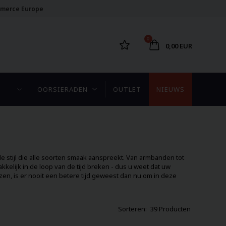
merce Europe
0
0,00 EUR
OORSIERADEN
OUTLET
NIEUWS
e stijl die alle soorten smaak aanspreekt. Van armbanden tot
kkelijk in de loop van de tijd breken - dus u weet dat uw
en, is er nooit een betere tijd geweest dan nu om in deze
39 Producten