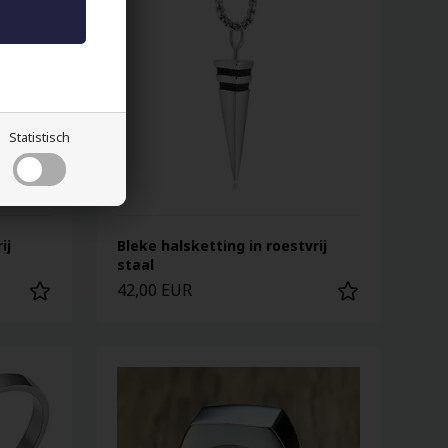
Statistisch
ij
Bleke halsketting in roestvrij
staal
42,00 EUR