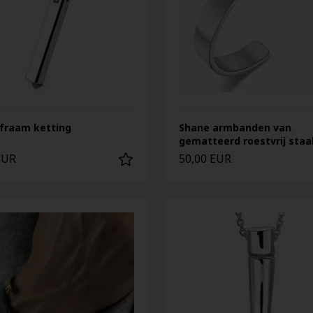
lfraam ketting
Shane armbanden van
gematteerd roestvrij staa
EUR
50,00 EUR