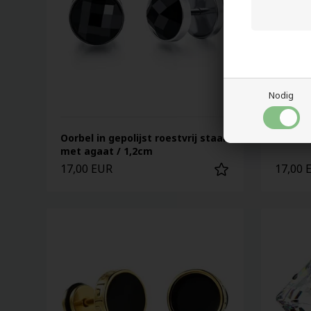
Nodig
Oorbel in gepolijst roestvrij staal
BF Hoor
met agaat / 1,2cm
17,00 EUR
17,00 