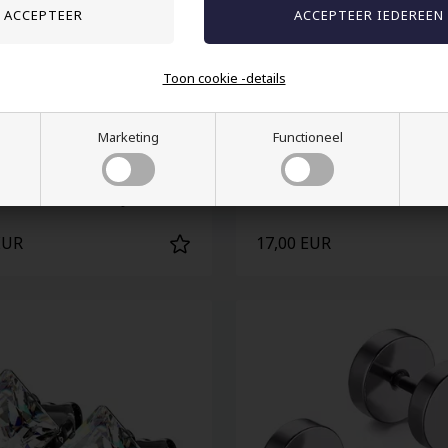
Toon cookie -details
Marketing
Functioneel
n oorbel roestvrij staal
Hoorn oorbel zwart staal
EUR
17,00 EUR