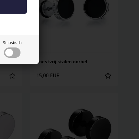
Statistisch
Roestvrij stalen oorbel
15,00 EUR