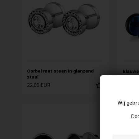
Oorbel met steen in glanzend
Blauwe 
staal
22,00 EUR
17,00 
Wij gebr
Doo