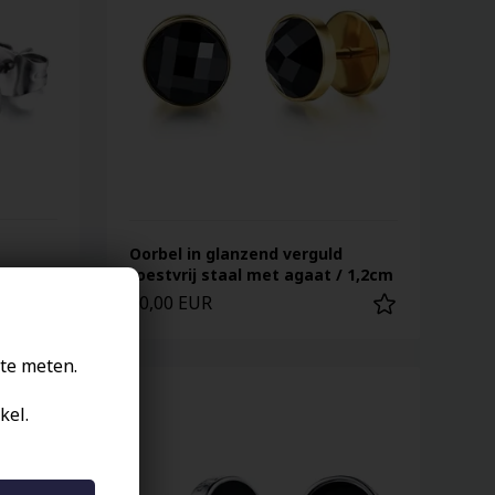
Oorbel in glanzend verguld
roestvrij staal met agaat / 1,2cm
20,00 EUR
te meten.
kel.