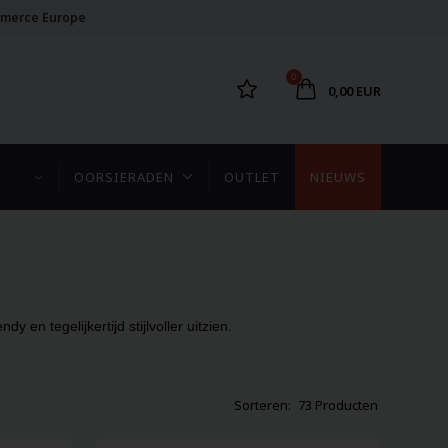
merce Europe
0
0,00 EUR
OORSIERADEN
OUTLET
NIEUWS
en tegelijkertijd stijlvoller uitzien.
73 Producten