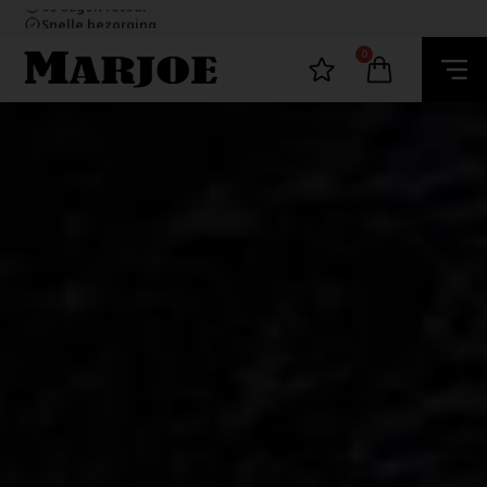
60 dagen retour
Snelle bezorging
Ecommerce Europe
100% nikkelvrij sieraden
0
60 dagen retour
Snelle bezorging
Ecommerce Europe