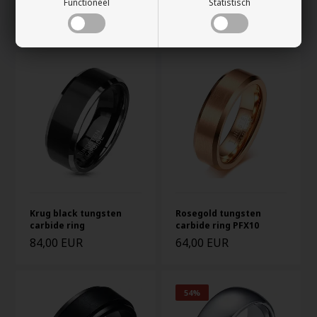
Functioneel
Statistisch
ring met glans en rand
81,00 EUR
67,00 EUR
Krug black tungsten
Rosegold tungsten
carbide ring
carbide ring PFX10
84,00 EUR
64,00 EUR
54%