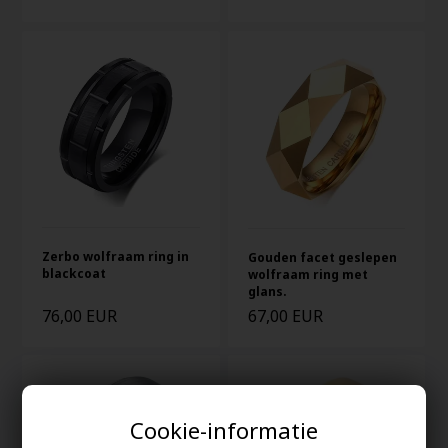
Zerbo wolfraam ring in
Gouden facet geslepen
blackcoat
wolfraam ring met
glans.
76,00 EUR
67,00 EUR
Cookie-informatie