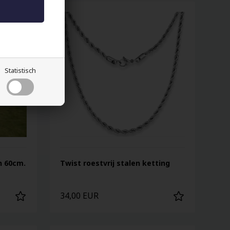
Statistisch
n 60cm.
Twist roestvrij stalen ketting
34,00 EUR