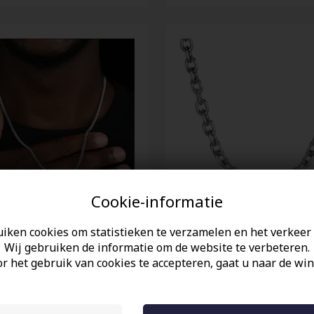
Cookie-informatie
uiken cookies om statistieken te verzamelen en het verkeer 
 ketting staal 3mm
7 mm stalen ketting in roe
Wij gebruiken de informatie om de website te verbeteren.
staal.
r het gebruik van cookies te accepteren, gaat u naar de win
EUR
34,00 EUR