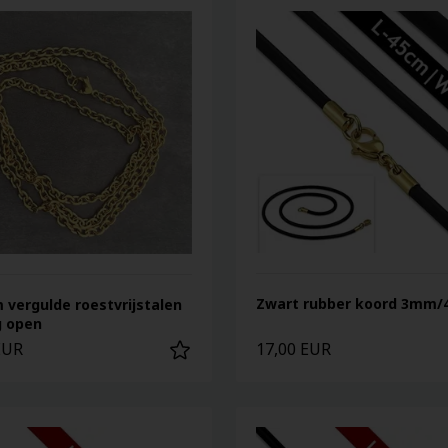
Zwart rubber koord 3mm/
 vergulde roestvrijstalen
g open
EUR
17,00 EUR