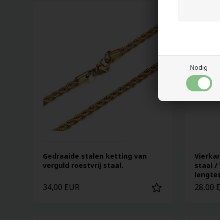
Nodig
Gedraaide stalen ketting van
Vierkan
verguld roestvrij staal.
staal /
lengtes
34,00 EUR
28,00 