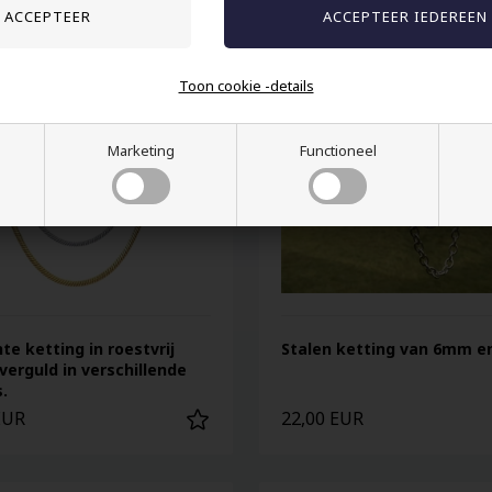
Toon cookie -details
Marketing
Functioneel
te ketting in roestvrij
Stalen ketting van 6mm e
 verguld in verschillende
.
EUR
22,00 EUR