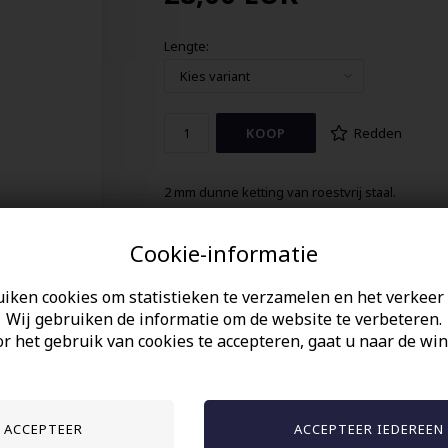
Lengte:
Redden
2 mm dunne ketting van roestvrij staal.
Verguld of gepolijst staal.
Cookie-informatie
Verkrijgbaar in verschillende lengtes.
uiken cookies om statistieken te verzamelen en het verkeer 
Wij gebruiken de informatie om de website te verbeteren.
r het gebruik van cookies te accepteren, gaat u naar de win
Anderen gekocht hebben ook