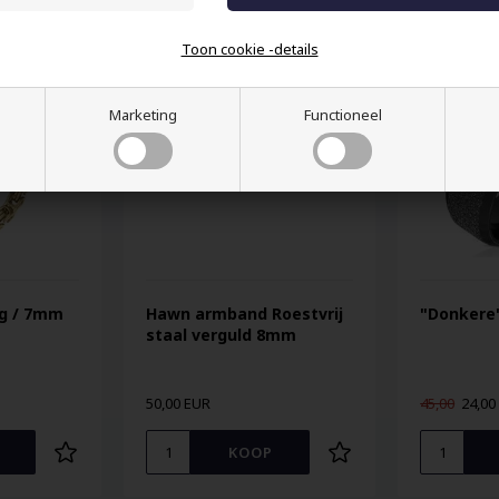
Toon cookie -details
Marketing
Functioneel
ng / 7mm
Hawn armband Roestvrij
"Donkere"
staal verguld 8mm
50,00 EUR
45,00
24,00