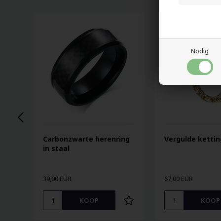
Nodig
Carbonzwarte herenring
Vergulde ketti
in staal
39,00 EUR
67,00 EUR