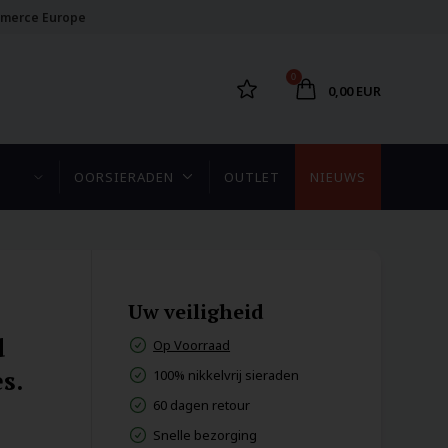
merce Europe
0
0,00 EUR
OORSIERADEN
OUTLET
NIEUWS
Uw veiligheid
d
Op Voorraad
s.
100% nikkelvrij sieraden
60 dagen retour
Snelle bezorging