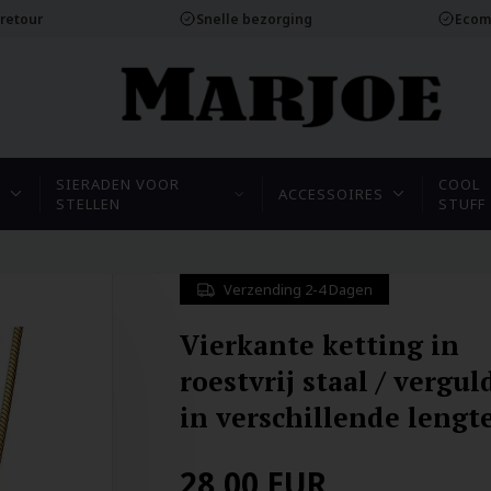
 retour
Snelle bezorging
Ecom
SIERADEN VOOR
COOL
N
ACCESSOIRES
STELLEN
STUFF
Verzending 2-4 Dagen
Vierkante ketting in
roestvrij staal / vergul
in verschillende lengte
28,00
EUR