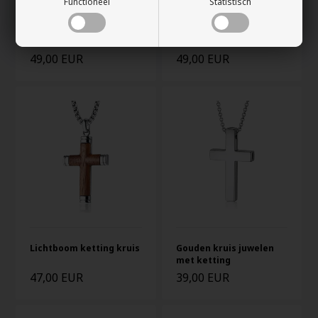
Functioneel
Statistisch
Glanzende kruisjuwelen
Glanzende
in staal met zwarte
kruissieraden van
coating.
verguld staal.
49,00 EUR
49,00 EUR
Lichtboom ketting kruis
Gouden kruis juwelen
met ketting
47,00 EUR
39,00 EUR