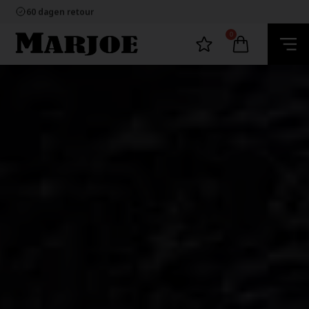
60 dagen retour
Snelle bezorging
Ecommerce Europe
100% nikkelvrij sieraden
0
60 dagen retour
Snelle bezorging
Ecommerce Europe