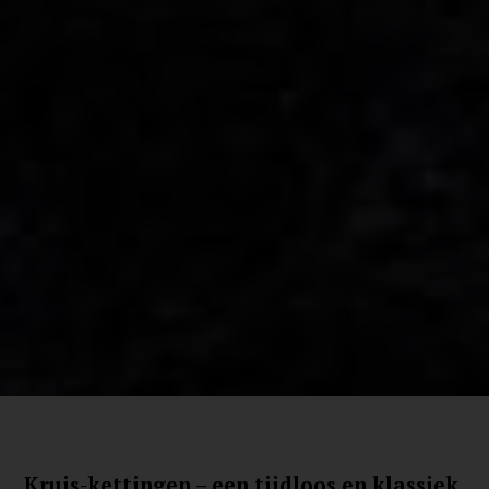
Kruis-kettingen – een tijdloos en klassiek