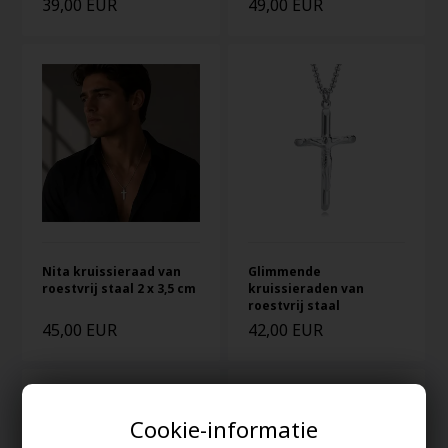
39,00 EUR
49,00 EUR
Nita kruissieraad van
Glimmende
roestvrij staal 2 x 3,5 cm
kruissieraden van
roestvrij staal
45,00 EUR
42,00 EUR
Cookie-informatie