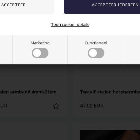
Toon cookie -details
Marketing
Functioneel
talen armband 4mm/21cm
Twaalf stalen herenarmb
EUR
47,00 EUR