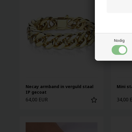
Nodig
Necay armband in verguld staal
Mini s
IP gecoat
64,00 EUR
34,00 