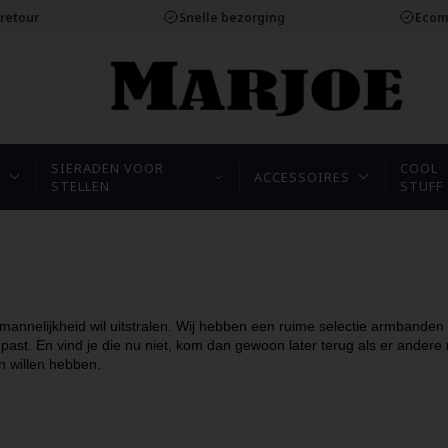
 retour
Snelle bezorging
Ecom
SIERADEN VOOR
COOL
N
ACCESSOIRES
STELLEN
STUFF
annelijkheid wil uitstralen. Wij hebben een ruime selectie armbande
past. En vind je die nu niet, kom dan gewoon later terug als er ander
n willen hebben.