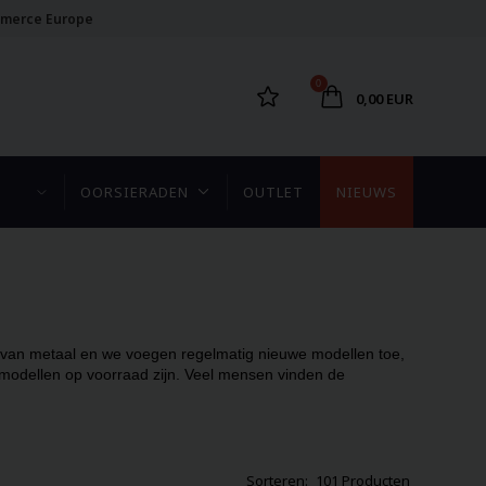
merce Europe
0
0,00 EUR
OORSIERADEN
OUTLET
NIEUWS
n van metaal en we voegen regelmatig nieuwe modellen toe,
e modellen op voorraad zijn. Veel mensen vinden de
101 Producten