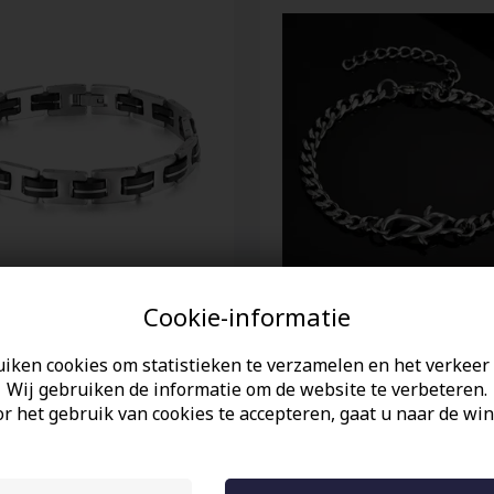
Cookie-informatie
n herenarmband van
Iron knot / Herenarmband
ij staal en zwarte
roestvrij staal.
uiken cookies om statistieken te verzamelen en het verkeer 
en – 20,5 cm
Wij gebruiken de informatie om de website te verbeteren.
EUR
28,00 EUR
r het gebruik van cookies te accepteren, gaat u naar de win