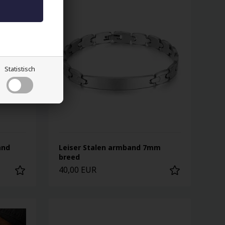
Statistisch
and
Leiser Stalen armband 7mm
breed
40,00 EUR