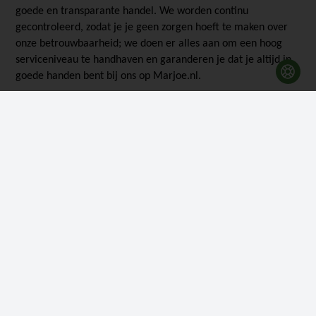
goede en transparante handel. We worden continu
gecontroleerd, zodat je je geen zorgen hoeft te maken over
onze betrouwbaarheid; we doen er alles aan om een hoog
serviceniveau te handhaven en garanderen je dat je altijd in
goede handen bent bij ons op Marjoe.nl.
Onder onze voordelen bieden we ook kosteloze betaling, een
breed scala aan betalingsoplossingen, gratis verzending
boven de € 399 en snelle levering. Daarnaast geven we je de
mogelijkheid om de betaling in kleinere delen op te splitsen
met Viabill. Op die manier betaal je elke maand een klein
beetje van je aankoop in maximaal 24 maanden.
Klantenservice
Marjoe ApS
Smedevaenget 5
DK-5550 Langeskov C