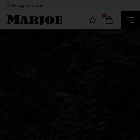
100% nikkelvrij sieraden
60 dagen retour
Snelle bezorging
Ecommerce Europe
0
100% nikkelvrij sieraden
60 dagen retour
Snelle bezorging
Ecommerce Europe