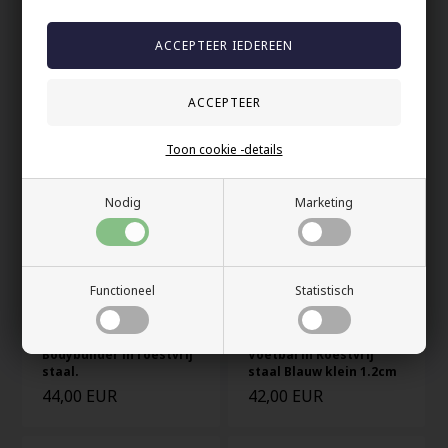
Voetbal in roestvrij
Gouden voetbal in
staal rood
roestvrij staal
42,00 EUR
42,00 EUR
Toon cookie -details
Nodig
Marketing
Functioneel
Statistisch
Bodybuilder in roestvrij
Voetbal in Roestvrij
staal.
staal Blauw klein 1.2cm
44,00 EUR
42,00 EUR