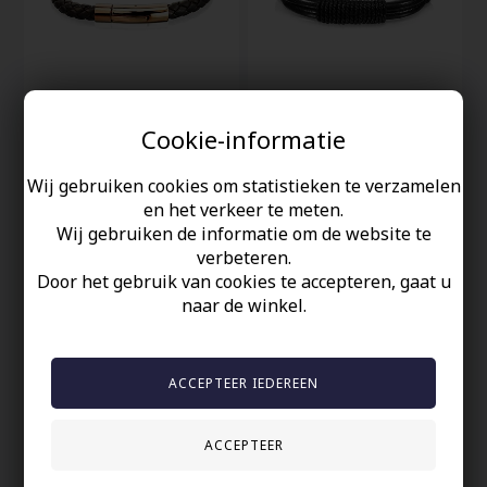
Cookie-informatie
XT Bruin IMT Leren
Strew leren polsbandjes
Armband - Rose
IMT
39,00 EUR
20,00 EUR
Wij gebruiken cookies om statistieken te verzamelen
en het verkeer te meten.
Wij gebruiken de informatie om de website te
verbeteren.
Door het gebruik van cookies te accepteren, gaat u
naar de winkel.
Stalen XT armband in
Originele Chart leren
bruin IMT leer
armband bruin