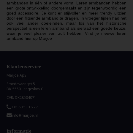
armbanden in één of andere vorm. Leren armbanden hebben
een grote ontwikkeling doorgemaakt en zijn tegenwoordig een
goed accessoire. Je kunt er stijlvoller en meer trendy uitzien
door een flitsende armband te dragen. In vroeger tijden had het
ook veel ander doeleinden, maar los van het historische
perspectief is een leren armband als sieraad een goede keuze,
waar je veel plezier van zult hebben. Vind je nieuwe leren
armband hier op Marjoe
Klantenservice
Marjoe ApS
Smedevaenget 5
DK-5550 Langeskov C
CVR: DK28504071
+45 60 53 18 27
info@marjoe.nl
Informatie