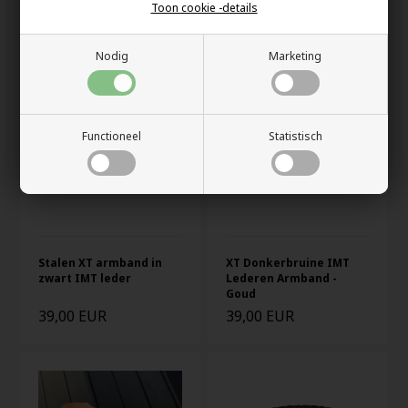
Toon cookie -details
54,00 EUR
39,00 EUR
Nodig
Marketing
Functioneel
Statistisch
Stalen XT armband in
XT Donkerbruine IMT
zwart IMT leder
Lederen Armband -
Goud
39,00 EUR
39,00 EUR