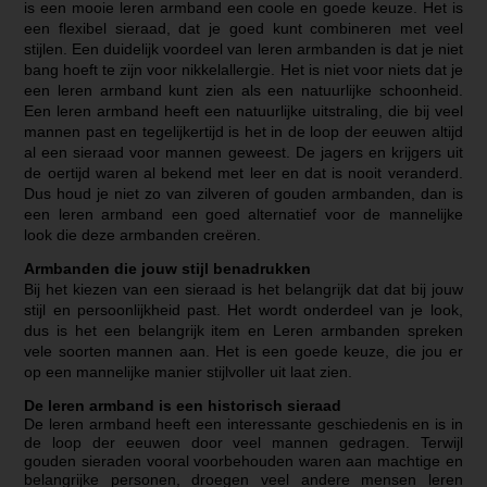
is een mooie leren armband een coole en goede keuze. Het is
een flexibel sieraad, dat je goed kunt combineren met veel
stijlen. Een duidelijk voordeel van leren armbanden is dat je niet
bang hoeft te zijn voor nikkelallergie. Het is niet voor niets dat je
een leren armband kunt zien als een natuurlijke schoonheid.
Een leren armband heeft een natuurlijke uitstraling, die bij veel
mannen past en tegelijkertijd is het in de loop der eeuwen altijd
al een sieraad voor mannen geweest. De jagers en krijgers uit
de oertijd waren al bekend met leer en dat is nooit veranderd.
Dus houd je niet zo van zilveren of gouden armbanden, dan is
een leren armband een goed alternatief voor de mannelijke
look die deze armbanden creëren.
Armbanden die jouw stijl benadrukken
Bij het kiezen van een sieraad is het belangrijk dat dat bij jouw
stijl en persoonlijkheid past. Het wordt onderdeel van je look,
dus is het een belangrijk item en Leren armbanden spreken
vele soorten mannen aan. Het is een goede keuze, die jou er
op een mannelijke manier stijlvoller uit laat zien.
De leren armband is een historisch sieraad
De leren armband heeft een interessante geschiedenis en is in
de loop der eeuwen door veel mannen gedragen. Terwijl
gouden sieraden vooral voorbehouden waren aan machtige en
belangrijke personen, droegen veel andere mensen leren