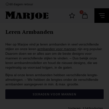
60 dagen retour
Snelle bezorging
Ecommerce Europe
100% nikkelvrij sieraden
0
60 dagen retour
Snelle bezorging
Ecommerce Europe
Leren Armbanden
Hier op Marjoe vind je leren armbanden in veel verschillende
stijlen en onze leren
armbanden voor mannen
zijn erg populair.
Daarom doen we er alles aan om de beste designs voor
mannen in verschillende stijlen te vinden. – Dus bekijk onze
leren armbandmodellen en houd de nieuwe designs, die we
regelmatig op voorraad krijgen, in de gaten.
Bijna al onze leren armbanden hebben verschillende lengte-
afmetingen. – We hebben de lengtes onder de verschillende
armbanden aangegeven in min. & max. grootte.
SIERADEN VOOR MANNEN
124 Producten