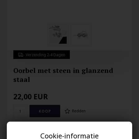
Verzending 2-4 Dagen
Oorbel met steen in glanzend
staal
22,00
EUR
Redden
Mooie oorbel met grote mooie steen.
Cookie-informatie