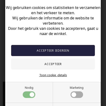
1cm
Wij gebruiken cookies om statistieken te verzamelen
Prijs is voor 1 stuk.
en het verkeer te meten.
Wij gebruiken de informatie om de website te
Uw veiligheid
verbeteren.
Door het gebruik van cookies te accepteren, gaat u
Op Voorraad
naar de winkel.
100% nikkelvrij sieraden
60 dagen retour
Snelle bezorging
Anderen gekocht hebben ook
Toon cookie -details
Nodig
Marketing