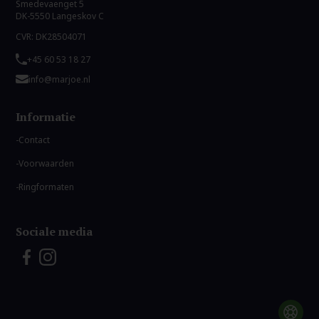
Smedevaenget 5
DK-5550 Langeskov C
CVR: DK28504071
+45 60 53 18 27
info@marjoe.nl
Informatie
Contact
Voorwaarden
Ringformaten
Sociale media