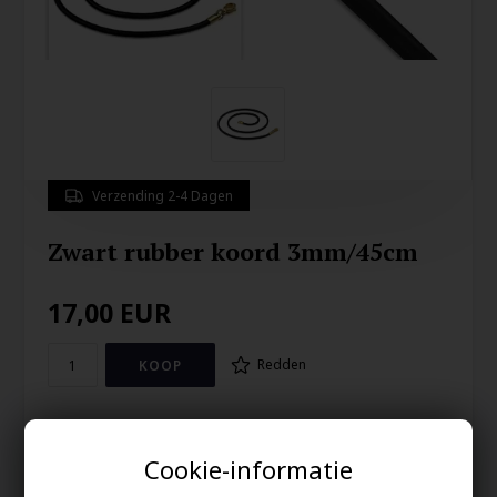
Verzending 2-4 Dagen
Zwart rubber koord 3mm/45cm
17,00
EUR
Redden
Zwart rubber koord met stalen slot
Cookie-informatie
3mm