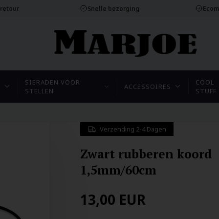
 retour
Snelle bezorging
Ecom
SIERADEN VOOR
COOL
N
ACCESSOIRES
STELLEN
STUFF
Verzending 2-4 Dagen
Zwart rubberen koord
1,5mm/60cm
13,00
EUR