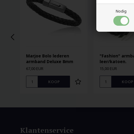
Nodig
Marjoe Bolo lederen
"Fashion" armb
armband Deluxe 8mm
leer/katoen.
67,00 EUR
15,00 EUR
Klantenservice