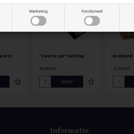
Marketing
Functioneel
and in
"Zwarte jas" Ketting
Armband 
49,00 EUR
15,00 EUR
Informatie