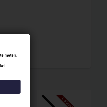
te meten.
kel.