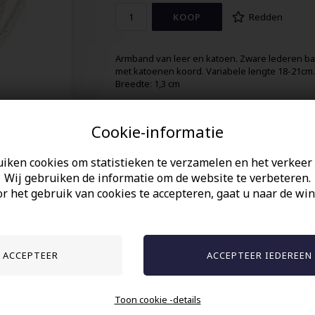
Redden
Armband van leer en katoen. Zware lederen b
met katoenen koord. Variabele lengte 18-21cm.
Breedte: 1,3 cm
Cookie-informatie
uiken cookies om statistieken te verzamelen en het verkeer 
Wij gebruiken de informatie om de website te verbeteren.
r het gebruik van cookies te accepteren, gaat u naar de win
Anderen gekocht hebben ook
Toon cookie -details