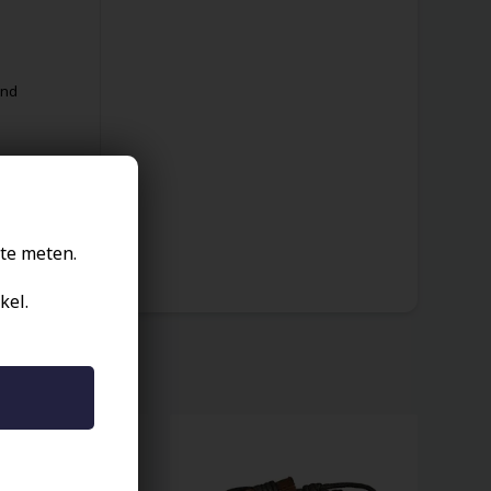
and
te meten.
kel.