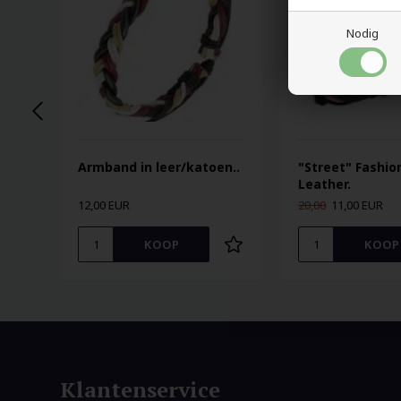
Nodig
Armband in leer/katoen..
"Street" Fashio
Leather.
12,00 EUR
20,00
11,00 EUR
Klantenservice