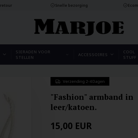
 retour
Snelle bezorging
Ecom
SIERADEN VOOR
COOL
N
ACCESSOIRES
STELLEN
STUFF
Verzending 2-4 Dagen
"Fashion" armband in
leer/katoen.
15,00
EUR