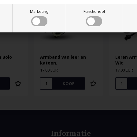
Marketing
Functioneel
n Bolo
Armband van leer en
Leren Ar
katoen.
Wit
17,00 EUR
17,00 EUR
Informatie