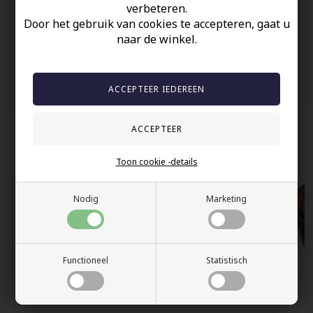
verbeteren.
60 dagen retour
Door het gebruik van cookies te accepteren, gaat u
Snelle bezorging
naar de winkel.
Anderen gekocht hebben ook
Toon cookie -details
Nodig
Marketing
Functioneel
Statistisch