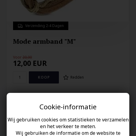
Verzending 2-4 Dagen
Mode armband "M"
Voor
20,00
12,00
EUR
Redden
Fashion armband in katoen/leder. Lengte: 16-22cm.
Cookie-informatie
Uw veiligheid
Wij gebruiken cookies om statistieken te verzamelen
Op Voorraad
en het verkeer te meten.
100% nikkelvrij sieraden
Wij gebruiken de informatie om de website te