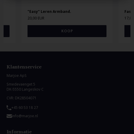
"Easy" Leren Armband.
Fash
20,00 EUR
17,00
Klantenservice
Marjoe ApS
Smedevaenget 5
DK-5550 Langeskov C
CVR: DK28504071
+45 60 53 18 27
info@marjoe.nl
Informatie