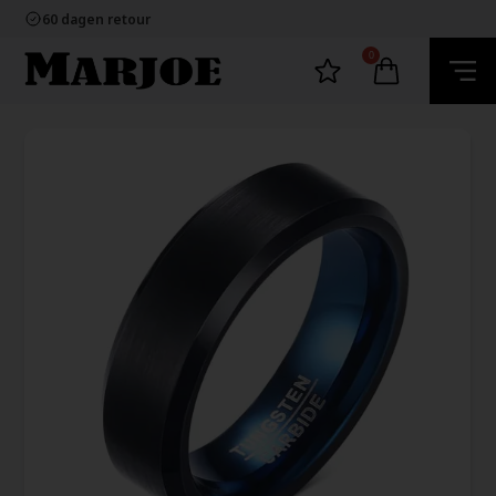
100% nikkelvrij sieraden
60 dagen retour
Snelle bezorging
Ecommerce Europe
0
100% nikkelvrij sieraden
60 dagen retour
Snelle bezorging
Ecommerce Europe