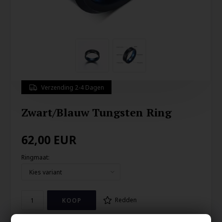
Verzending 2-4 Dagen
Zwart/Blauw Tungsten Ring
62,00
EUR
Ringmaat:
Redden