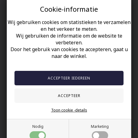
Fantastisch uitziende wolfraam ring met bluecoat inleg en
Cookie-informatie
blackcoat gematteerde overlay.
Wolfraamcarbide.
Wij gebruiken cookies om statistieken te verzamelen
en het verkeer te meten.
De ring is 6mm breed.
Wij gebruiken de informatie om de website te
verbeteren.
Uw veiligheid
Door het gebruik van cookies te accepteren, gaat u
naar de winkel.
Op Voorraad
100% nikkelvrij sieraden
60 dagen retour
Snelle bezorging
Anderen gekocht hebben ook
Toon cookie -details
Nodig
Marketing