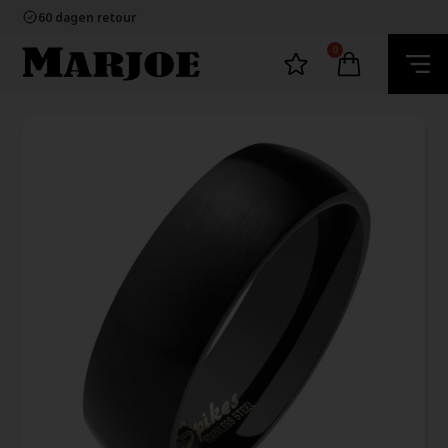
100% nikkelvrij sieraden
60 dagen retour
Snelle bezorging
Ecommerce Europe
0
100% nikkelvrij sieraden
60 dagen retour
Snelle bezorging
Ecommerce Europe