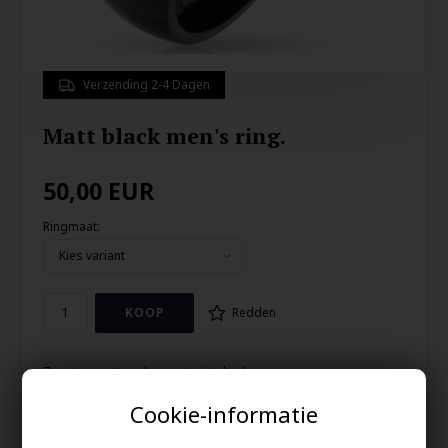
Verzending 2-4 Dagen
Matt black men's ring.
50,00
EUR
Ringmaat:
Redden
Zwart gematteerde roestvrijstalen herenring.
Breedte: 6 mm
Cookie-informatie
Leuk met de gematteerde herenring met een beetje vette look.