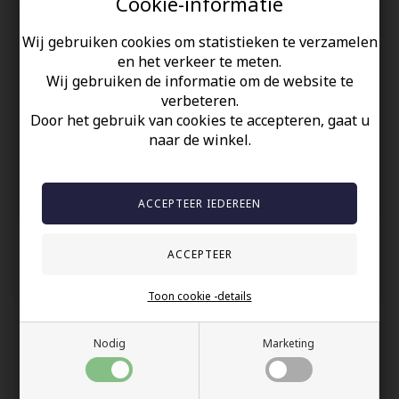
Cookie-informatie
Stijlvolle herenring van geoxideerd gematteerd roestvrij staal.
Wij gebruiken cookies om statistieken te verzamelen
De ring is 7mm breed
en het verkeer te meten.
Wij gebruiken de informatie om de website te
Uw veiligheid
verbeteren.
Door het gebruik van cookies te accepteren, gaat u
Op Voorraad
naar de winkel.
100% nikkelvrij sieraden
60 dagen retour
Snelle bezorging
Anderen gekocht hebben ook
Toon cookie -details
Nodig
Marketing