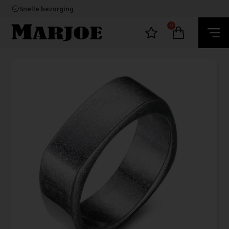
60 dagen retour
Snelle bezorging
Ecommerce Europe
100% nikkelvrij sieraden
0
60 dagen retour
Snelle bezorging
Ecommerce Europe