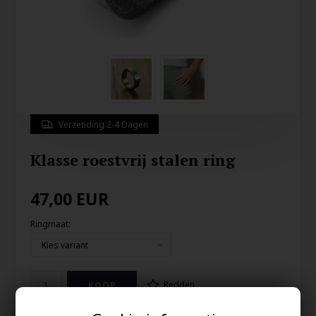
Verzending 2-4 Dagen
Klasse roestvrij stalen ring
47,00
EUR
Ringmaat:
Redden