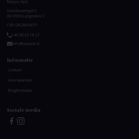
Marjoe ApS
Smedevaenget 5
DK-5550 Langeskov C
CVR: DK28504071
+45 60 53 18 27
info@marjoe.nl
Informatie
Contact
Voorwaarden
Ringformaten
Sociale media