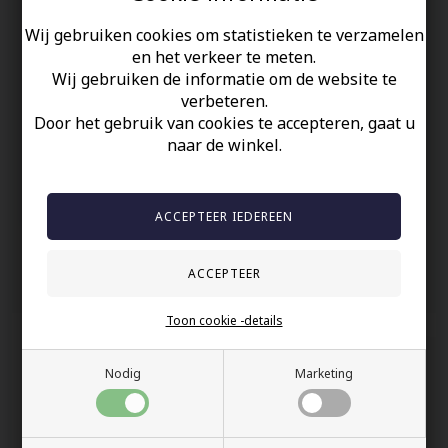
look die opvalt. Perfect voor mannen die een extra randje aan
hun stijl willen toevoegen.
Wij gebruiken cookies om statistieken te verzamelen
en het verkeer te meten.
Uw veiligheid
Wij gebruiken de informatie om de website te
verbeteren.
Op Voorraad
Door het gebruik van cookies te accepteren, gaat u
naar de winkel.
100% nikkelvrij sieraden
60 dagen retour
Snelle bezorging
Anderen gekocht hebben ook
Toon cookie -details
Nodig
Marketing