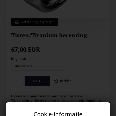
Verzending 2-4 Dagen
Tisten/Titanium herenring.
67,00
EUR
Ringmaat:
Redden
Ervaar de ultieme herenstijl met deze glanzende
Tungsten/tisten herenring, die kracht en elegantie combineert
in een uniek ontwerp.
Cookie-informatie
De 6 mm brede ring daagt de conventies uit en geeft je een