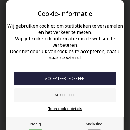
Elegant en mannelijk stijl met 'Roestvrijstalen Ring Zwart'.
Cookie-informatie
Deze zwarte, roestvrijstalen ring voor heren heeft een unieke,
verzonken middenstreep en is 8mm breed.
Wij gebruiken cookies om statistieken te verzamelen
Perfect voor dagelijks gebruik of speciale gelegenheden.
en het verkeer te meten.
Wij gebruiken de informatie om de website te
Voeg een vleugje verfijning toe aan je look!
verbeteren.
Door het gebruik van cookies te accepteren, gaat u
Uw veiligheid
naar de winkel.
Op Voorraad
100% nikkelvrij sieraden
60 dagen retour
Snelle bezorging
Toon cookie -details
Anderen gekocht hebben ook
Nodig
Marketing