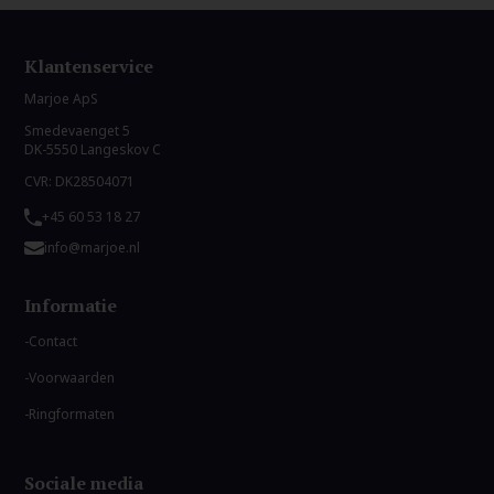
Klantenservice
Marjoe ApS
Smedevaenget 5
DK-5550 Langeskov C
CVR: DK28504071
+45 60 53 18 27
info@marjoe.nl
Informatie
Contact
Voorwaarden
Ringformaten
Sociale media