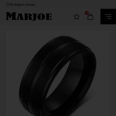
100% nikkelvrij sieraden
60 dagen retour
Snelle bezorging
Ecommerce Europe
0
100% nikkelvrij sieraden
60 dagen retour
Snelle bezorging
Ecommerce Europe