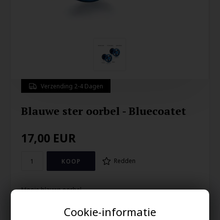
Verzending 2-4 Dagen
Blauwe ster oorbel - Bluecoatet
17,00
EUR
Redden
Mooie blauwe oorbel.
9mm
Cookie-informatie