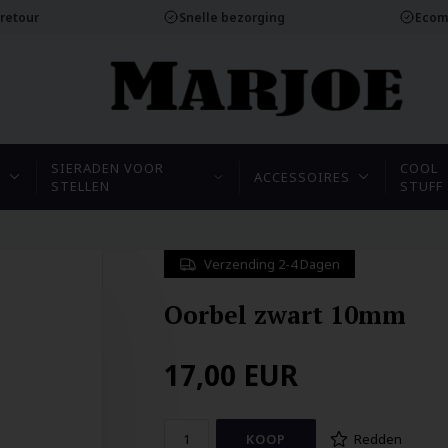
 retour
Snelle bezorging
Ecom
SIERADEN VOOR
COOL
N
ACCESSOIRES
STELLEN
STUFF
Verzending 2-4 Dagen
Oorbel zwart 10mm
17,00
EUR
Redden