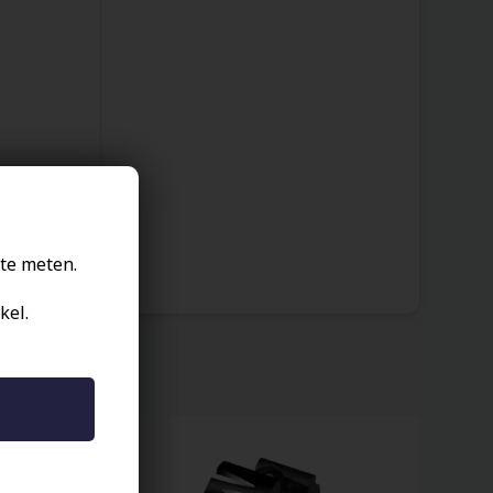
te meten.
kel.