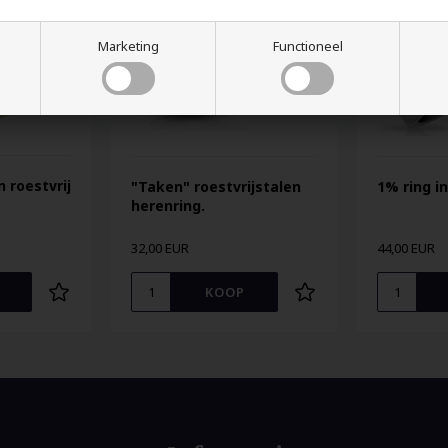
Marketing
Functioneel
n roestvrij
"Taken" roestvrijstalen
1% ring in
herenring.
32,00 EUR
44,00 EUR