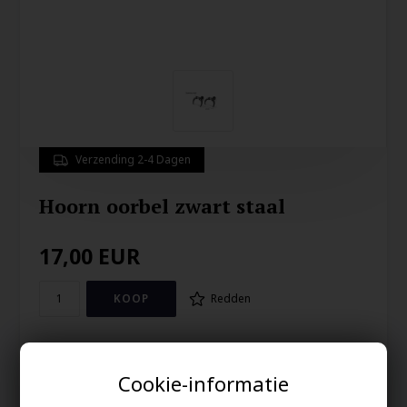
Verzending 2-4 Dagen
Hoorn oorbel zwart staal
17,00
EUR
Redden
Zwart roestvrij staal met zwarte coating.
Oorbel
Cookie-informatie
1,2 cm breed
Prijs is per stuk.