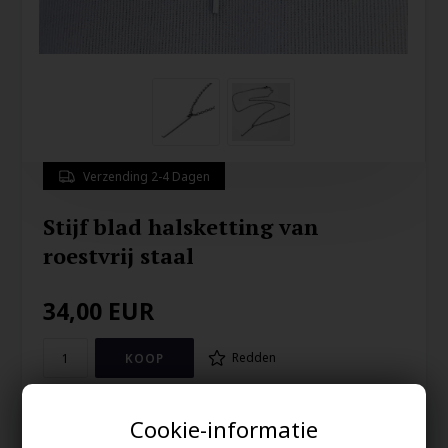
Verzending 2-4 Dagen
Stijf blad halsketting van
roestvrij staal
34,00
EUR
Redden
Ketting in staal (Edelstaal)
Cookie-informatie