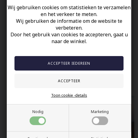
Ketting is 60 cm en hanger meet 3 cm in lengte.
Wij gebruiken cookies om statistieken te verzamelen
en het verkeer te meten.
Uw veiligheid
Wij gebruiken de informatie om de website te
verbeteren.
Op Voorraad
Door het gebruik van cookies te accepteren, gaat u
100% nikkelvrij sieraden
naar de winkel.
60 dagen retour
Snelle bezorging
Anderen gekocht hebben ook
Toon cookie -details
Nodig
Marketing