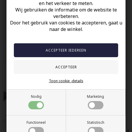
en het verkeer te meten.
Op Voorraad
Wij gebruiken de informatie om de website te
100% nikkelvrij sieraden
verbeteren.
Door het gebruik van cookies te accepteren, gaat u
60 dagen retour
naar de winkel.
Snelle bezorging
Anderen gekocht hebben ook
Toon cookie -details
Nodig
Marketing
Functioneel
Statistisch