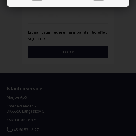
Lionar bruin lederen armband in boloflet
50,00 EUR
Klantenservice
Marjoe ApS
Smedevaenget 5
DK-5550 Langeskov C
CVR: DK28504071
+45 60 53 18 27