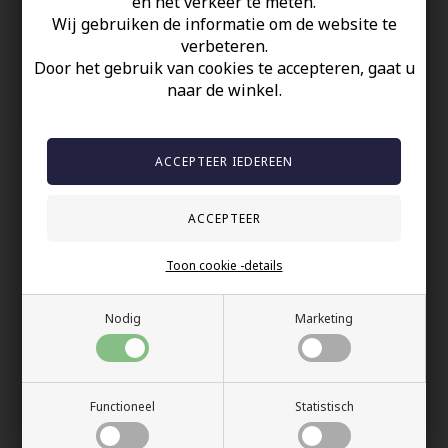
en het verkeer te meten.
Op Voorraad
Wij gebruiken de informatie om de website te
verbeteren.
100% nikkelvrij sieraden
Door het gebruik van cookies te accepteren, gaat u
60 dagen retour
naar de winkel.
Snelle bezorging
Anderen gekocht hebben ook
Toon cookie -details
Nodig
Marketing
Functioneel
Statistisch