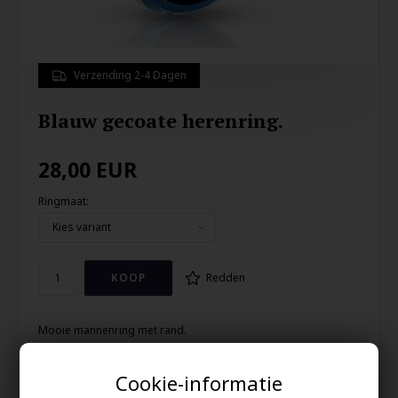
Verzending 2-4 Dagen
Blauw gecoate herenring.
28,00
EUR
Ringmaat:
Redden
Mooie mannenring met rand.
Mat oppervlak met blauw gecoate randen.
Cookie-informatie
De ring is 8 mm breed van maat 9 tot 13 en 6 mm breed van