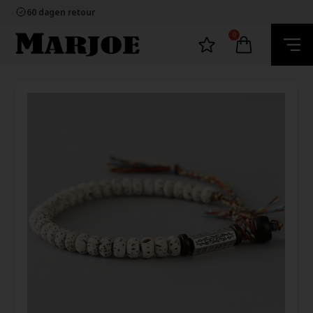
100% nikkelvrij sieraden
60 dagen retour
Snelle bezorging
Ecommerce Europe
0
100% nikkelvrij sieraden
60 dagen retour
Snelle bezorging
Ecommerce Europe