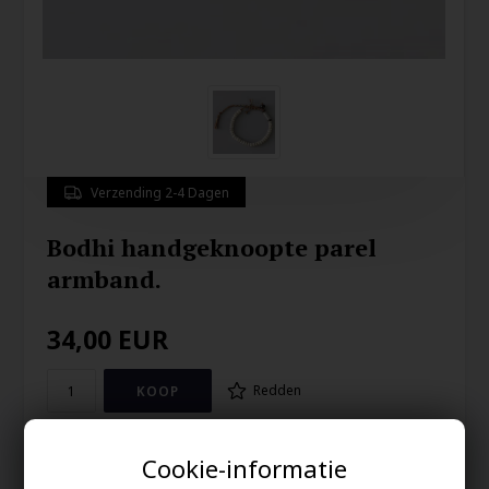
Verzending 2-4 Dagen
Bodhi handgeknoopte parel
armband.
34,00
EUR
Redden
Tibetaanse Boeddhistische kralen armband met 6mm kralen.
Cookie-informatie