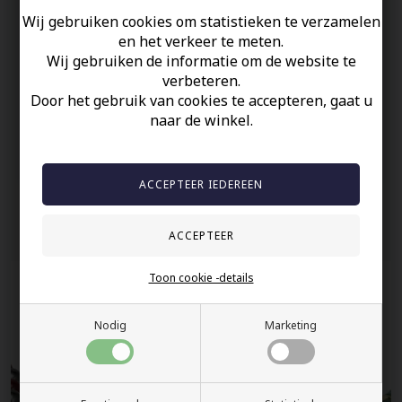
De lengte wordt aangepast aan uw pols.
Wij gebruiken cookies om statistieken te verzamelen
en het verkeer te meten.
Uw veiligheid
Wij gebruiken de informatie om de website te
verbeteren.
Op Voorraad
Door het gebruik van cookies te accepteren, gaat u
100% nikkelvrij sieraden
naar de winkel.
60 dagen retour
Snelle bezorging
Anderen gekocht hebben ook
Toon cookie -details
Nodig
Marketing