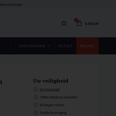
merce Europe
0
0,00 EUR
OORSIERADEN
OUTLET
NIEUWS
n
Uw veiligheid
Op Voorraad
100% nikkelvrij sieraden
60 dagen retour
Snelle bezorging