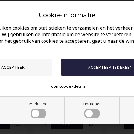
Anderen gekocht hebben ook
Cookie-informatie
uiken cookies om statistieken te verzamelen en het verkeer 
Wij gebruiken de informatie om de website te verbeteren.
r het gebruik van cookies te accepteren, gaat u naar de win
Toon cookie -details
 stalen
Herenring "Skull Hand"
Herenring
Steel.
Marketing
Functioneel
27,00 EUR
39,00 EUR