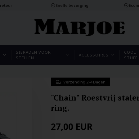
 retour
Snelle bezorging
Ecom
SIERADEN VOOR
COOL
N
ACCESSOIRES
STELLEN
STUFF
Verzending 2-4 Dagen
"Chain" Roestvrij stale
ring.
27,00
EUR