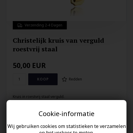
Verzending 2-4 Dagen
Christelijk kruis van verguld
roestvrij staal
50,00
EUR
Redden
Kruis in roestvrij staal verguld.
Het kruis meet 3 x 5 cm en er is een ketting van 55 cm
Cookie-informatie
Uw veiligheid
Wij gebruiken cookies om statistieken te verzamelen
en het verkeer te meten.
Op Voorraad