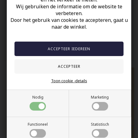
Wij gebruiken de informatie om de website te
100% nikkelvrij sieraden
verbeteren.
60 dagen retour
Door het gebruik van cookies te accepteren, gaat u
naar de winkel.
Snelle bezorging
Anderen gekocht hebben ook
Toon cookie -details
Nodig
Marketing
Functioneel
Statistisch