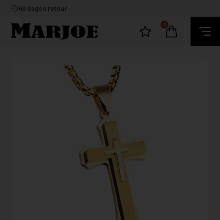
100% nikkelvrij sieraden
60 dagen retour
Snelle bezorging
Ecommerce Europe
0
100% nikkelvrij sieraden
60 dagen retour
Snelle bezorging
Ecommerce Europe