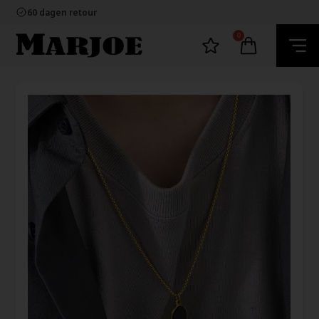
100% nikkelvrij sieraden
60 dagen retour
Snelle bezorging
Ecommerce Europe
0
100% nikkelvrij sieraden
60 dagen retour
Snelle bezorging
Ecommerce Europe