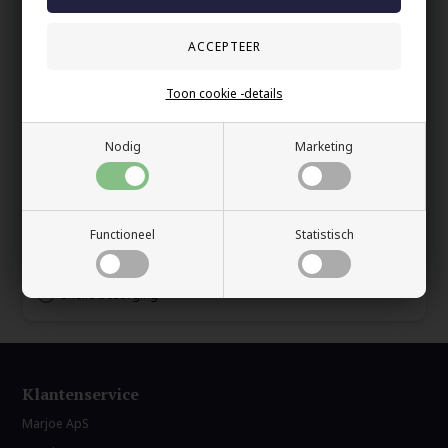
De ketting meet
60 cm
en de hanger 1,2 x 2 cm en geeft een
masculiene, maar verfijnde uitstraling die perfect past bij zowel
een overhemd als een T-shirt.
Een sieraad voor de man die
minimalisme, kwaliteit en
Toon cookie -details
zelfverzekerde stijl
waardeert.
Nodig
Marketing
Uw veiligheid
Op Voorraad
Functioneel
Statistisch
100% nikkelvrij sieraden
60 dagen retour
Snelle bezorging
Klantenservice
Marjoe ApS