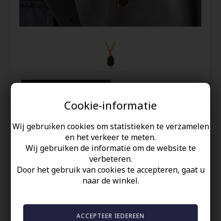
Verzending 2-4 Dagen
Cookie-informatie
Congz verguld edelstaal
halssieraad
Wij gebruiken cookies om statistieken te verzamelen
en het verkeer te meten.
Wij gebruiken de informatie om de website te
42,00
EUR
verbeteren.
Door het gebruik van cookies te accepteren, gaat u
Redden
naar de winkel.
Obsidian Gold
is een elegante
herenketting
met een tijdloze
zwarte hanger
omlijst in
IP-verguld roestvrij staal
.