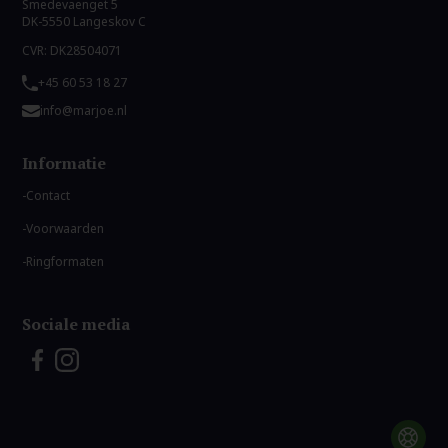
Smedevaenget 5
DK-5550 Langeskov C
CVR: DK28504071
+45 60 53 18 27
info@marjoe.nl
Informatie
Contact
Voorwaarden
Ringformaten
Sociale media