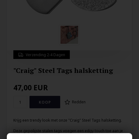
Verzending 2-4 Dagen
"Craig" Steel Tags halsketting
47,00
EUR
Redden
Krijg een trendy look met onze "Craig" Steel Tags halsketting.
Deze gepolijste stalen tags voegen een edgy touch toe aan je
outfit.