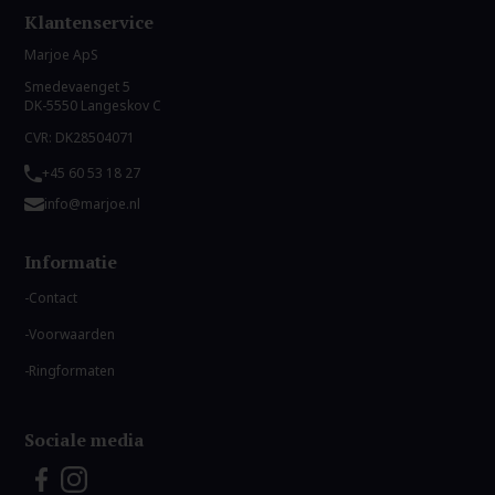
Klantenservice
Marjoe ApS
Smedevaenget 5
DK-5550 Langeskov C
CVR: DK28504071
+45 60 53 18 27
info@marjoe.nl
Informatie
Contact
Voorwaarden
Ringformaten
Sociale media