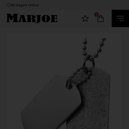
100% nikkelvrij sieraden
60 dagen retour
Snelle bezorging
Ecommerce Europe
0
100% nikkelvrij sieraden
60 dagen retour
Snelle bezorging
Ecommerce Europe