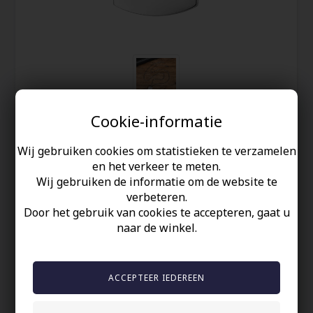
Cookie-informatie
Verzending 2-4 Dagen
Wij gebruiken cookies om statistieken te verzamelen
Dog Tags van glanzend roestvrij
en het verkeer te meten.
staal
Wij gebruiken de informatie om de website te
verbeteren.
Door het gebruik van cookies te accepteren, gaat u
42,00
EUR
naar de winkel.
Redden
Kleine glanzende Dog Tags van roestvrij staal.