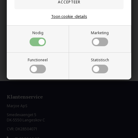
De afmeting is 1,6 x 2,6 cm.
De ketting is: 60 cm.
Toon cookie -details
Uw veiligheid
Nodig
Marketing
Op Voorraad
100% nikkelvrij sieraden
60 dagen retour
Functioneel
Statistisch
Snelle bezorging
Klantenservice
Marjoe ApS
Smedevaenget 5
DK-5550 Langeskov C
CVR: DK28504071