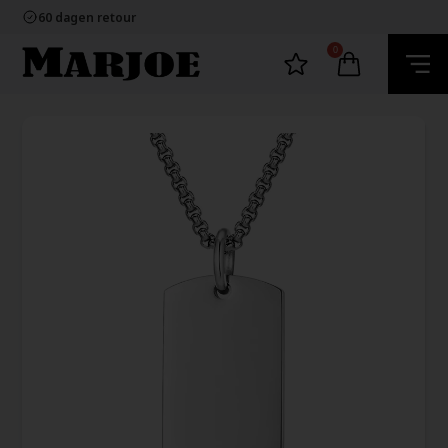
100% nikkelvrij sieraden
60 dagen retour
Snelle bezorging
Ecommerce Europe
0
100% nikkelvrij sieraden
60 dagen retour
Snelle bezorging
Ecommerce Europe