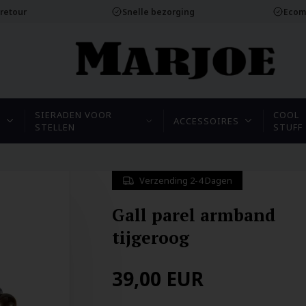
 retour
Snelle bezorging
Ecom
SIERADEN VOOR
COOL
N
ACCESSOIRES
STELLEN
STUFF
Verzending 2-4 Dagen
Gall parel armband
tijgeroog
39,00
EUR