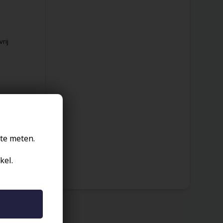
rij
te meten.
kel.