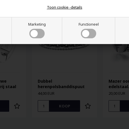
Toon cookie -details
Marketing
Functioneel
uwe
Dubbel
Mazer oor
rij staal
herenpolsbanddispuut
edelstaal
44,00 EUR
20,00 EUR