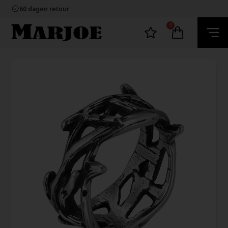
100% nikkelvrij sieraden
60 dagen retour
Snelle bezorging
Ecommerce Europe
0
100% nikkelvrij sieraden
60 dagen retour
Snelle bezorging
Ecommerce Europe