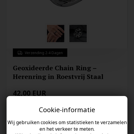
Verzending 2-4 Dagen
Geoxideerde Chain Ring –
Herenring in Roestvrij Staal
42,00
EUR
Ringmaat:
Cookie-informatie
Wij gebruiken cookies om statistieken te verzamelen
en het verkeer te meten.
Redden