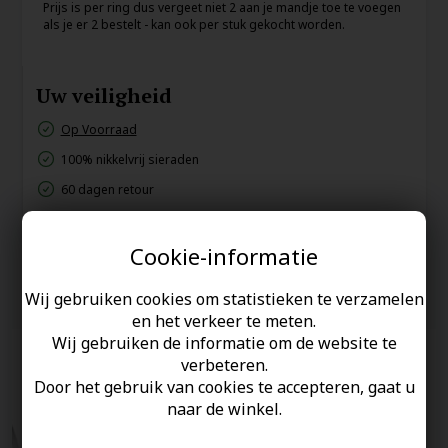
Prijs is per ring dus vergeet niet 2 aan je mandje toe te voegen
als je er 2 bestelt - kan ook per stuk gekocht worden.
Uw veiligheid
Op Voorraad
100% nikkelvrij sieraden
60 dagen retour
Snelle bezorging
Cookie-informatie
Anderen gekocht hebben ook
Wij gebruiken cookies om statistieken te verzamelen
en het verkeer te meten.
Wij gebruiken de informatie om de website te
verbeteren.
Door het gebruik van cookies te accepteren, gaat u
naar de winkel.