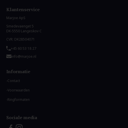
Klantenservice
Marjoe ApS
Smedevaenget 5
DK-5550 Langeskov C
CVR: DK28504071
+45 60 53 18 27
info@marjoe.nl
Informatie
Contact
Voorwaarden
Ringformaten
Sociale media