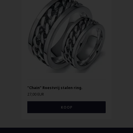
"Chain" Roestvrij stalen ring.
27,00 EUR