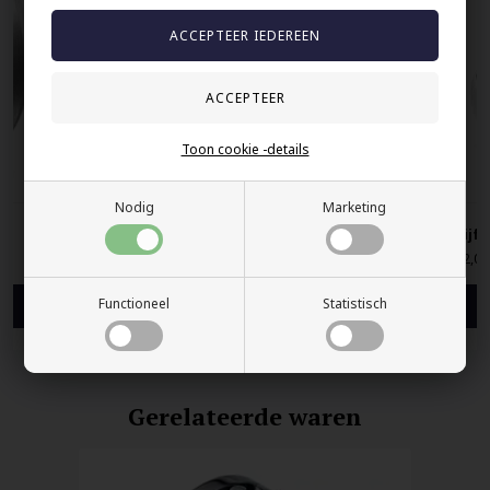
Toon cookie -details
Nodig
Marketing
Verlovingsring met zwarte ketting
Vijf 
40,00 EUR
42,00
Functioneel
Statistisch
Gerelateerde waren