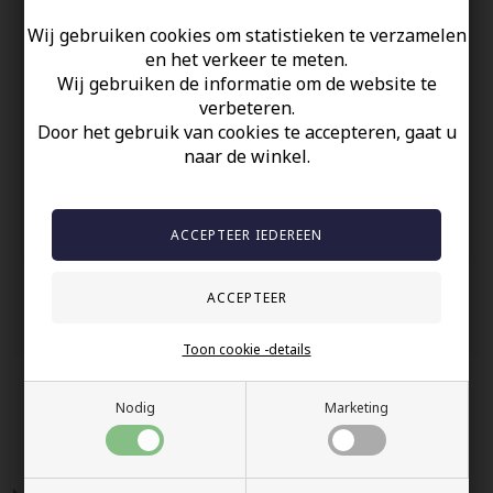
De ring is 8mm breed.
Wij gebruiken cookies om statistieken te verzamelen
Prijs is per stuk.
en het verkeer te meten.
Wij gebruiken de informatie om de website te
Uw veiligheid
verbeteren.
Door het gebruik van cookies te accepteren, gaat u
Op Voorraad
naar de winkel.
100% nikkelvrij sieraden
60 dagen retour
Snelle bezorging
Anderen gekocht hebben ook
Toon cookie -details
Nodig
Marketing