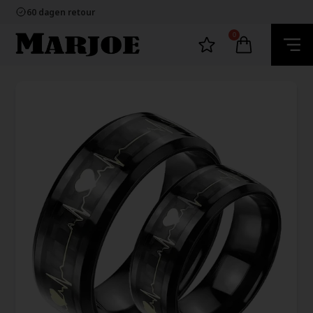
100% nikkelvrij sieraden
60 dagen retour
Snelle bezorging
Ecommerce Europe
0
100% nikkelvrij sieraden
60 dagen retour
Snelle bezorging
Ecommerce Europe