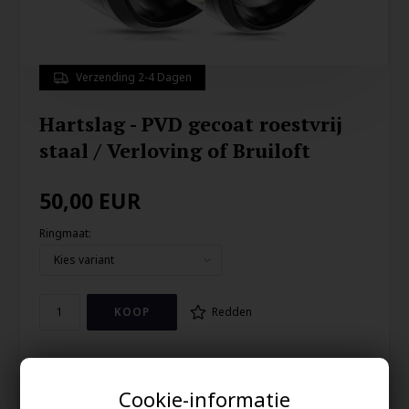
Verzending 2-4 Dagen
Hartslag - PVD gecoat roestvrij
staal / Verloving of Bruiloft
50,00
EUR
Ringmaat:
Redden
Prachtige ring met hartslag inleg en PVD zwart gecoat roestvrij
staal.
Cookie-informatie