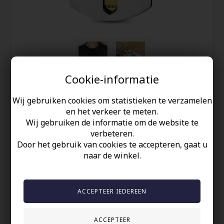
Cookie-informatie
Verzending 2-4 Dagen
Wij gebruiken cookies om statistieken te verzamelen
en het verkeer te meten.
Ketting met kruis in staal
Wij gebruiken de informatie om de website te
verbeteren.
42,00
EUR
Door het gebruik van cookies te accepteren, gaat u
naar de winkel.
Redden
Roestvrij staal met vergulde achterkant, en glanzend bos wat
super mooi spel geeft in deze kruis ketting.
De hanger meet 2,2 x 4,5 cm en wordt geleverd met een