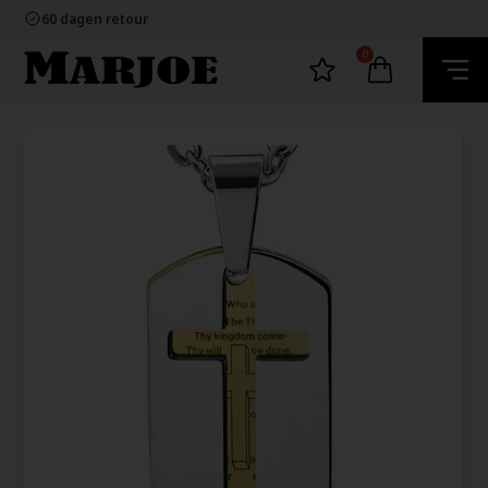
100% nikkelvrij sieraden
60 dagen retour
Snelle bezorging
Ecommerce Europe
0
100% nikkelvrij sieraden
60 dagen retour
Snelle bezorging
Ecommerce Europe