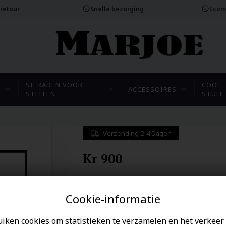
 retour
Snelle bezorging
Ecom
SIERADEN VOOR
COOL
N
ACCESSOIRES
STELLEN
STUFF
Verzending 2-4 Dagen
Kr 900
153,00
EUR
Cookie-informatie
uiken cookies om statistieken te verzamelen en het verkeer 
Redden