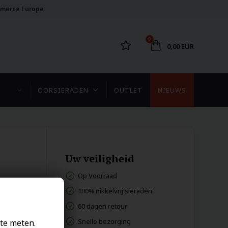
merce Europe
0
0,00 EUR
OORSIERADEN
OUTLET
NIEUWS
Uw veiligheid
Op Voorraad
100% nikkelvrij sieraden
60 dagen retour
Snelle bezorging
te meten.