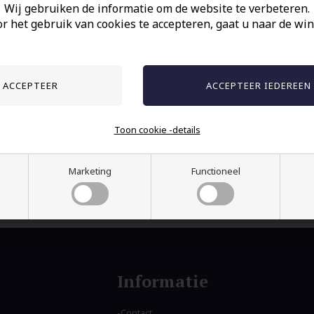
Wij gebruiken de informatie om de website te verbeteren.
r het gebruik van cookies te accepteren, gaat u naar de win
Geef een cadeaubon.....900 kr.
Wij sturen u de cadeaubon, waarop een code s
die de ontvanger van de cadeaubon gebruikt bi
bestellen.
Supergoed cadeau-idee.
Kies altijd voor gratis levering wanneer u 
cadeaubon koopt - u ontvangt deze dan
Toon cookie -details
onmiddellijk per e-mail.
Marketing
Functioneel
Informatie
Contact