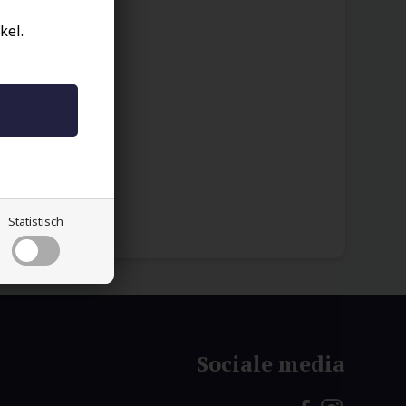
kel.
taat
j het
een
Statistisch
Sociale media