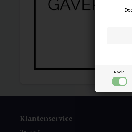
Doo
Nodig
Klantenservice
Marjoe ApS