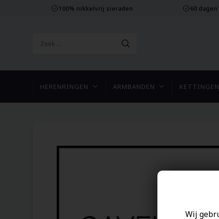
100% nikkelvrij sieraden
60 dagen
HERENRINGEN
ARMBANDEN
KETTINGE
Wij gebr