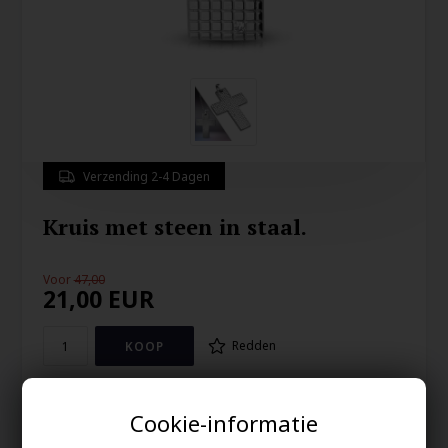
Verzending 2-4 Dagen
Kruis met steen in staal.
Voor
47,00
21,00
EUR
Redden
Kruis van massief roestvrij staal met CZ steen.
Cookie-informatie
Het kruisje meet 3 x 4 cm en is met een ketting van 60 cm die