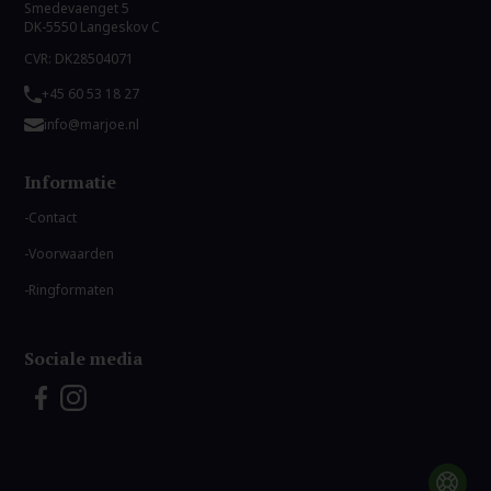
Smedevaenget 5
DK-5550 Langeskov C
CVR: DK28504071
+45 60 53 18 27
info@marjoe.nl
Informatie
Contact
Voorwaarden
Ringformaten
Sociale media