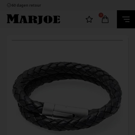
100% nikkelvrij sieraden
60 dagen retour
Snelle bezorging
Ecommerce Europe
0
100% nikkelvrij sieraden
60 dagen retour
Snelle bezorging
Ecommerce Europe