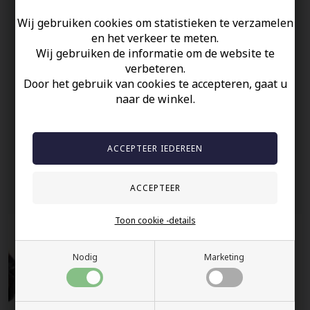
wordt geleverd in zwart juwelenzakje. Verkrijgbaar in lengte van
17 tot 22 cm.
Wij gebruiken cookies om statistieken te verzamelen
en het verkeer te meten.
Uw veiligheid
Wij gebruiken de informatie om de website te
verbeteren.
Op Voorraad
Door het gebruik van cookies te accepteren, gaat u
100% nikkelvrij sieraden
naar de winkel.
60 dagen retour
Snelle bezorging
Anderen gekocht hebben ook
Toon cookie -details
Nodig
Marketing