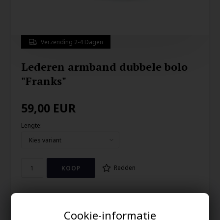
Verzending 2-4 Dagen
Lederen armband dubbele bolo
"Franks"
59,00
EUR
Lengte:
Redden
Sterke lederen armband in 8mm bolo leder, en met matte
roestvrij stalen sluiting. De armband is dubbel gedraaid rond
Cookie-informatie
de pols. Mooie en absoluut mannelijke herenarmband, en