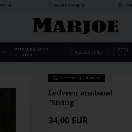
 retour
Snelle bezorging
Ecom
SIERADEN VOOR
COOL
N
ACCESSOIRES
STELLEN
STUFF
Verzending 2-4 Dagen
Lederen armband
"String"
34,00
EUR