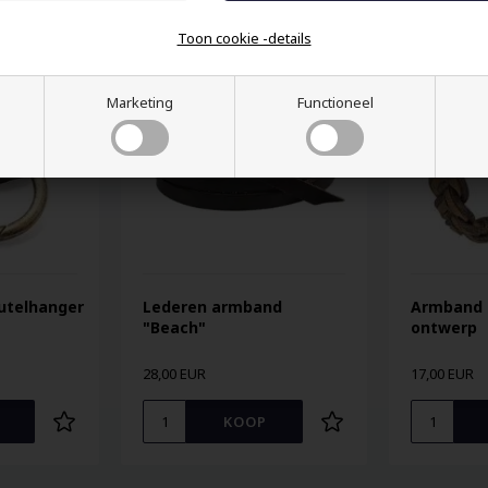
Toon cookie -details
Marketing
Functioneel
eutelhanger
Lederen armband
Armband 
"Beach"
ontwerp
28,00 EUR
17,00 EUR