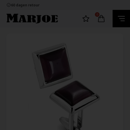
100% nikkelvrij sieraden
60 dagen retour
Snelle bezorging
Ecommerce Europe
0
100% nikkelvrij sieraden
60 dagen retour
Snelle bezorging
Ecommerce Europe