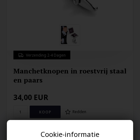
Verzending 2-4 Dagen
Manchetknopen in roestvrij staal
en paars
34,00
EUR
Redden
Manchetknopen van roestvrij staal.
Cookie-informatie