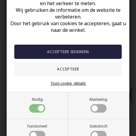
en het verkeer te meten.
Op Voorraad
Wij gebruiken de informatie om de website te
100% nikkelvrij sieraden
verbeteren.
Door het gebruik van cookies te accepteren, gaat u
60 dagen retour
naar de winkel.
Snelle bezorging
Anderen gekocht hebben ook
Toon cookie -details
Nodig
Marketing
Functioneel
Statistisch