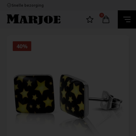
60 dagen retour
Snelle bezorging
Ecommerce Europe
100% nikkelvrij sieraden
0
60 dagen retour
Snelle bezorging
Ecommerce Europe
40%