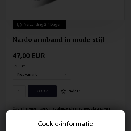
Verzending 2-4 Dagen
Nardo armband in mode-stijl
47,00
EUR
Lengte:
Redden
Coole herenarmband met glanzende magneet sluiting van
roestvrij staal.
Cookie-informatie
Imt. leer 1,3cm breed.