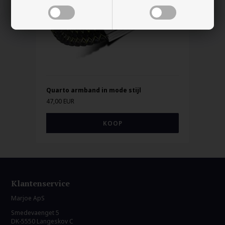
Quarto armband in mode stijl
47,00 EUR
Klantenservice
Marjoe ApS
Smedevaenget 5
DK-5550 Langeskov C