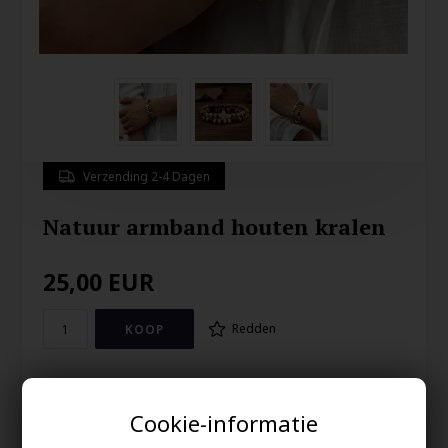
Verzending 2-4 Dagen
Natuur armband houten kralen
25,00
EUR
Redden
Mooie mode armband met houten kralen op elastische
connectoren.
Cookie-informatie
Maat 20-21 cm