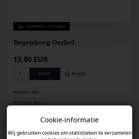
Verzending 2-4 Dagen
Regenboog Oorbel
13,00
EUR
Redden
Roestvrij staal.
Prijs is per stuk.
1cm
Cookie-informatie
Uw veiligheid
Wij gebruiken cookies om statistieken te verzamelen