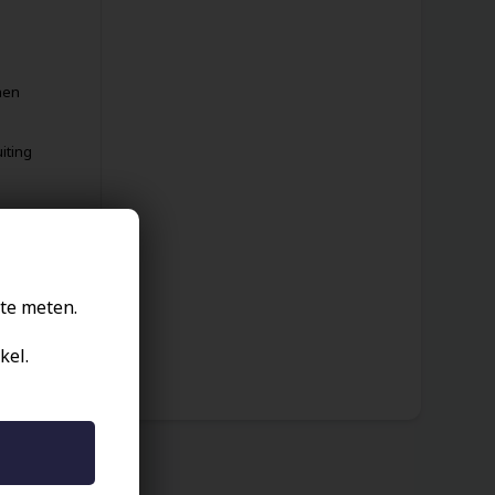
nen
iting
te meten.
kel.