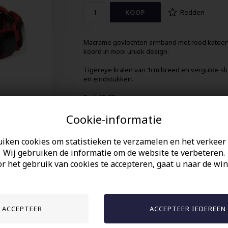
Redden
Macrame gevlochten armband met rood katoe
koord in mooi uniek design.
Tigereye kralen van 1cm breed en vergulde slu
en eindstukken.
Past 18-20 cm.
Cookie-informatie
uiken cookies om statistieken te verzamelen en het verkeer 
Wij gebruiken de informatie om de website te verbeteren.
r het gebruik van cookies te accepteren, gaat u naar de win
Anderen gekocht hebben ook