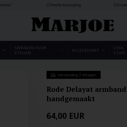
 retour
Snelle bezorging
Ecom
SIERADEN VOOR
COOL
N
ACCESSOIRES
STELLEN
STUFF
Verzending 2-4 Dagen
Rode Delayat armband
handgemaakt
64,00
EUR