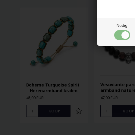
Nodig
Vesuviante pare
Boheme Turquoise Spirit
armband nature
– Herenarmband kralen
45,00 EUR
47,00 EUR