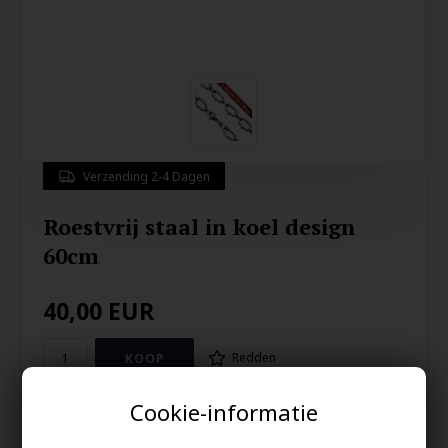
Verzending 2-4 Dagen
Roestvrij staal in koel design
60cm
40,00
EUR
Redden
Cookie-informatie
14mm in breedte is deze mooie ketting in roestvrij staal en een
lengte van 60 cm Super slimme ketting voor de man.