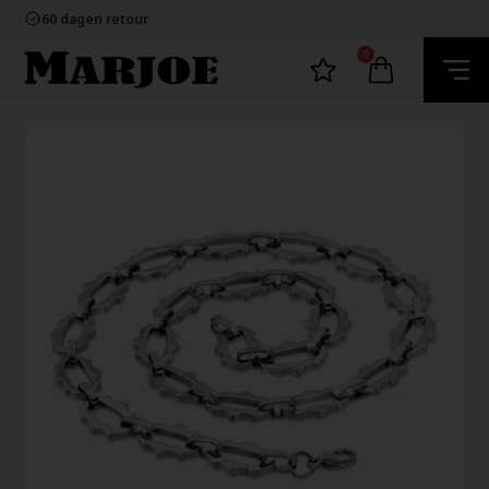
100% nikkelvrij sieraden
60 dagen retour
Snelle bezorging
Ecommerce Europe
0
100% nikkelvrij sieraden
60 dagen retour
Snelle bezorging
Ecommerce Europe