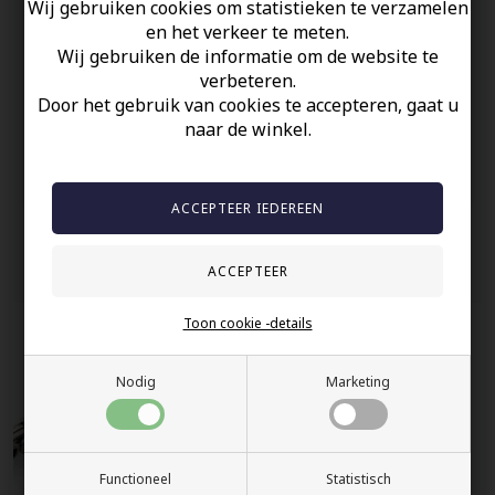
Wij gebruiken cookies om statistieken te verzamelen
en het verkeer te meten.
Uw veiligheid
Wij gebruiken de informatie om de website te
verbeteren.
Op Voorraad
Door het gebruik van cookies te accepteren, gaat u
100% nikkelvrij sieraden
naar de winkel.
60 dagen retour
Snelle bezorging
Anderen gekocht hebben ook
Toon cookie -details
Nodig
Marketing
Functioneel
Statistisch