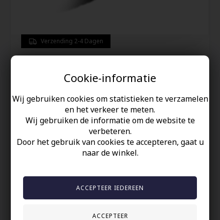
Verzending 2-4 Dagen
Scafati armband in mode stijl
Cookie-informatie
Voor
47,00
Wij gebruiken cookies om statistieken te verzamelen
3,00
EUR
en het verkeer te meten.
Lengte:
Wij gebruiken de informatie om de website te
verbeteren.
Door het gebruik van cookies te accepteren, gaat u
naar de winkel.
Redden
Coole herenarmband / magneet roestvrijstalen sluiting.
Imt. leer 1,3cm breed.